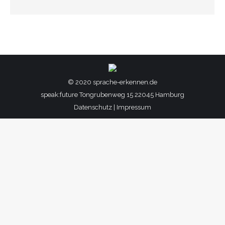
© 2020 sprache-erkennen.de
speak:future Tongrubenweg 15 22045 Hamburg
Datenschutz
|
Impressum