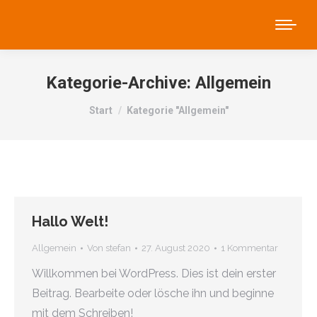
Kategorie-Archive:
Allgemein
Sie befinden sich hier:
Start
Kategorie "Allgemein"
Hallo Welt!
Allgemein
Von
stefan
27. August 2020
1 Kommentar
Willkommen bei WordPress. Dies ist dein erster
Beitrag. Bearbeite oder lösche ihn und beginne
mit dem Schreiben!